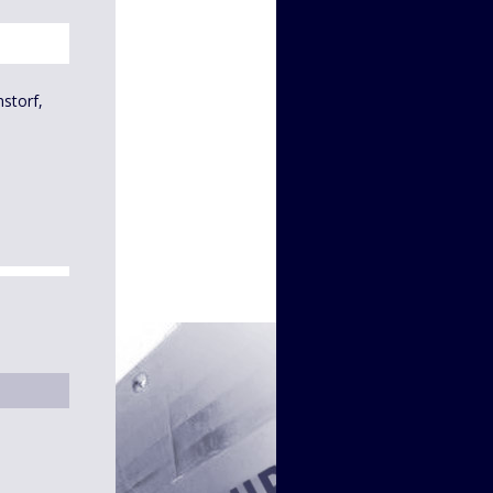
storf,