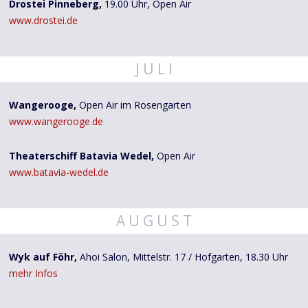
Drostei Pinneberg,
19.00 Uhr, Open Air
www.drostei.de
J U L I
Wangerooge,
Open Air im Rosengarten
www.wangerooge.de
Theaterschiff Batavia Wedel,
Open Air
www.batavia-wedel.de
A U G U S T
Wyk auf Föhr,
Ahoi Salon, Mittelstr. 17 / Hofgarten, 18.30 Uhr
mehr Infos