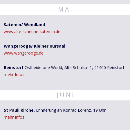
M A I
Satemin/ Wendland
www.alte-scheune-satemin.de
Wangerooge/ Kleiner Kursaal
www.wangerooge.de
Reinstorf
Ostheide one World, Alte Schulstr. 1, 21400 Reinstorf
mehr Infos
J U N I
St Pauli Kirche,
Erinnerung an Konrad Lorenz, 19 Uhr
mehr Infos