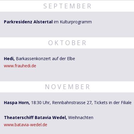
S E P T E M B E R
Parkresidenz Alstertal
im Kulturprogramm
O K T O B E R
Hedi,
Barkassenkonzert auf der Elbe
www.frauhedi.de
N O V E M B E R
Haspa Horn,
18:30 Uhr, Rennbahnstrasse 27, Tickets in der Filiale
Theaterschiff Batavia Wedel,
Weihnachten
www.batavia-wedel.de